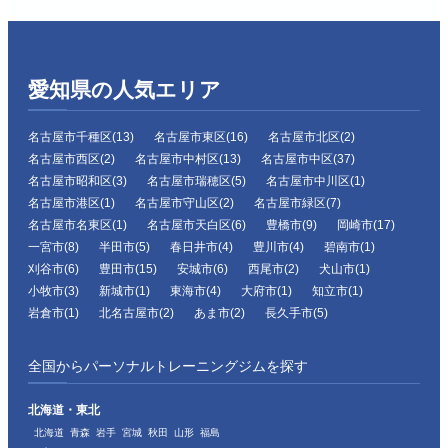
愛知県の人気エリア
名古屋市千種区(13)
名古屋市東区(16)
名古屋市北区(2)
名古屋市西区(2)
名古屋市中村区(13)
名古屋市中区(37)
名古屋市昭和区(3)
名古屋市瑞穂区(5)
名古屋市中川区(1)
名古屋市港区(1)
名古屋市守山区(2)
名古屋市緑区(7)
名古屋市名東区(1)
名古屋市天白区(6)
豊橋市(9)
岡崎市(17)
一宮市(8)
半田市(5)
春日井市(4)
豊川市(4)
碧南市(1)
刈谷市(6)
豊田市(15)
安城市(6)
西尾市(2)
犬山市(1)
小牧市(3)
新城市(1)
東海市(4)
大府市(1)
知立市(1)
岩倉市(1)
北名古屋市(2)
あま市(2)
長久手市(5)
全国からパーソナルトレーニングジムを探す
北海道・東北
北海道
青森
岩手
宮城
秋田
山形
福島