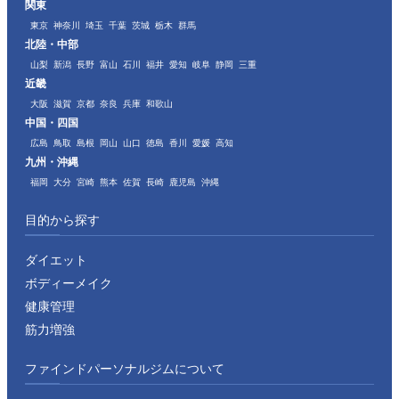
関東
東京
神奈川
埼玉
千葉
茨城
栃木
群馬
北陸・中部
山梨
新潟
長野
富山
石川
福井
愛知
岐阜
静岡
三重
近畿
大阪
滋賀
京都
奈良
兵庫
和歌山
中国・四国
広島
鳥取
島根
岡山
山口
徳島
香川
愛媛
高知
九州・沖縄
福岡
大分
宮崎
熊本
佐賀
長崎
鹿児島
沖縄
目的から探す
ダイエット
ボディーメイク
健康管理
筋力増強
ファインドパーソナルジムについて