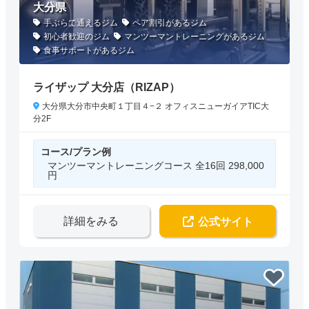
大分県
手ぶらで通えるジム
ペア割引があるジム
初心者歓迎のジム
マンツーマントレーニングがあるジム
食事サポートがあるジム
ライザップ 大分店（RIZAP）
大分県大分市中央町１丁目４−２ オフィスニューガイアTIC大
分2F
コース/プラン例
マンツーマントレーニングコース 全16回 298,000
円
詳細をみる
公式サイト