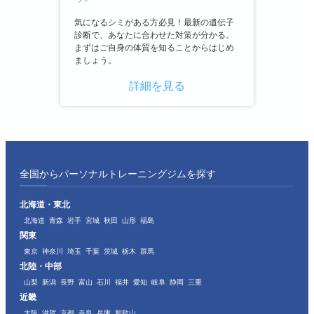
気になるシミがある方必見！最新の遺伝子
診断で、あなたに合わせた対策が分かる。
まずはご自身の体質を知ることからはじめ
ましょう。
詳細を見る
全国からパーソナルトレーニングジムを探す
北海道・東北
北海道
青森
岩手
宮城
秋田
山形
福島
関東
東京
神奈川
埼玉
千葉
茨城
栃木
群馬
北陸・中部
山梨
新潟
長野
富山
石川
福井
愛知
岐阜
静岡
三重
近畿
大阪
滋賀
京都
奈良
兵庫
和歌山