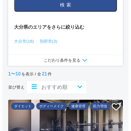
検索
大分県のエリアをさらに絞り込む
大分市(18)
別府市(3)
こだわり条件を見る
1〜10
21
を表示 / 全
件
並び替え
ダイエット
ボディーメイク
健康管理
筋力増強