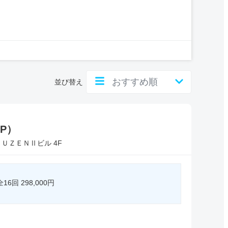
並び替え
P）
ＵＺＥＮⅡビル 4F
回 298,000円