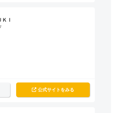
ＵＫＩ
７
公式サイト
をみる