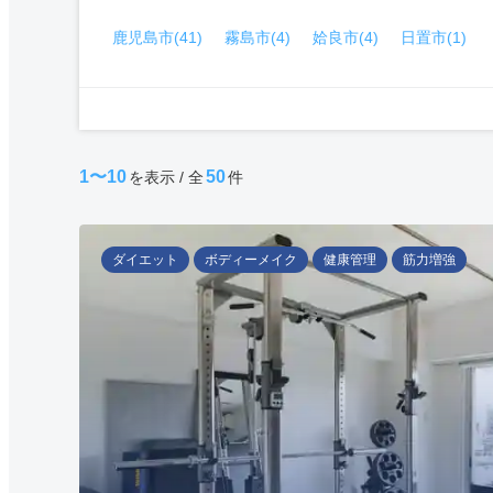
鹿児島市(41)
霧島市(4)
姶良市(4)
日置市(1)
1〜10
50
を表示 / 全
件
ダイエット
ボディーメイク
健康管理
筋力増強