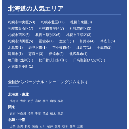
北海道の人気エリア
札幌市中央区(53)
札幌市北区(12)
札幌市東区(8)
札幌市白石区(7)
札幌市豊平区(7)
札幌市南区(3)
札幌市西区(6)
札幌市厚別区(6)
札幌市手稲区(3)
札幌市清田区(5)
函館市(7)
室蘭市(1)
釧路市(4)
帯広市(5)
北見市(1)
岩見沢市(1)
苫小牧市(4)
江別市(1)
千歳市(2)
滝川市(1)
恵庭市(3)
伊達市(2)
北広島市(1)
亀田郡七飯町(1)
虻田郡倶知安町(1)
日高郡新ひだか町(1)
河東郡音更町(1)
全国からパーソナルトレーニングジムを探す
北海道・東北
北海道
青森
岩手
宮城
秋田
山形
福島
関東
東京
神奈川
埼玉
千葉
茨城
栃木
群馬
北陸・中部
山梨
新潟
長野
富山
石川
福井
愛知
岐阜
静岡
三重