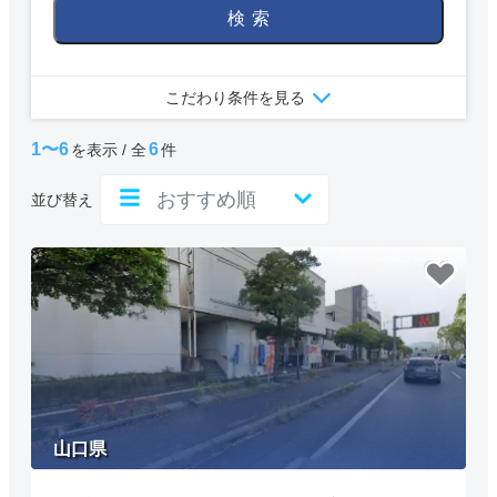
検索
こだわり条件を見る
1〜6
6
を表示 / 全
件
並び替え
山口県