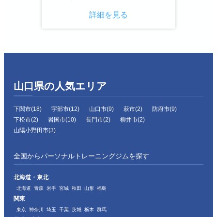
詳細を見る
山口県の人気エリア
下関市(18)
宇部市(12)
山口市(9)
萩市(2)
防府市(9)
下松市(2)
岩国市(10)
長門市(2)
柳井市(2)
山陽小野田市(3)
全国からパーソナルトレーニングジムを探す
北海道・東北
北海道
青森
岩手
宮城
秋田
山形
福島
関東
東京
神奈川
埼玉
千葉
茨城
栃木
群馬