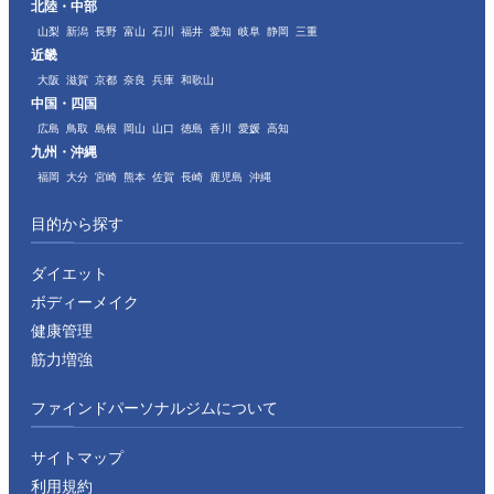
北陸・中部
山梨
新潟
長野
富山
石川
福井
愛知
岐阜
静岡
三重
近畿
大阪
滋賀
京都
奈良
兵庫
和歌山
中国・四国
広島
鳥取
島根
岡山
山口
徳島
香川
愛媛
高知
九州・沖縄
福岡
大分
宮崎
熊本
佐賀
長崎
鹿児島
沖縄
目的から探す
ダイエット
ボディーメイク
健康管理
筋力増強
ファインドパーソナルジムについて
サイトマップ
利用規約