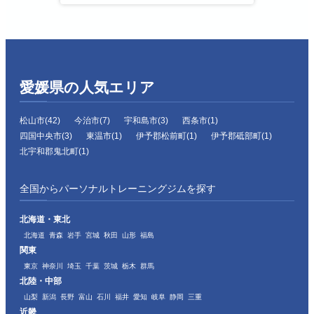
愛媛県の人気エリア
松山市(42)
今治市(7)
宇和島市(3)
西条市(1)
四国中央市(3)
東温市(1)
伊予郡松前町(1)
伊予郡砥部町(1)
北宇和郡鬼北町(1)
全国からパーソナルトレーニングジムを探す
北海道・東北
北海道
青森
岩手
宮城
秋田
山形
福島
関東
東京
神奈川
埼玉
千葉
茨城
栃木
群馬
北陸・中部
山梨
新潟
長野
富山
石川
福井
愛知
岐阜
静岡
三重
近畿