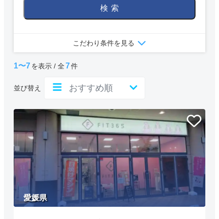
検索
こだわり条件を見る
1〜7
7
を表示 / 全
件
並び替え
愛媛県