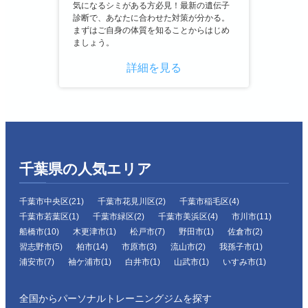
気になるシミがある方必見！最新の遺伝子
診断で、あなたに合わせた対策が分かる。
まずはご自身の体質を知ることからはじめ
ましょう。
詳細を見る
千葉県の人気エリア
千葉市中央区(21)
千葉市花見川区(2)
千葉市稲毛区(4)
千葉市若葉区(1)
千葉市緑区(2)
千葉市美浜区(4)
市川市(11)
船橋市(10)
木更津市(1)
松戸市(7)
野田市(1)
佐倉市(2)
習志野市(5)
柏市(14)
市原市(3)
流山市(2)
我孫子市(1)
浦安市(7)
袖ケ浦市(1)
白井市(1)
山武市(1)
いすみ市(1)
全国からパーソナルトレーニングジムを探す