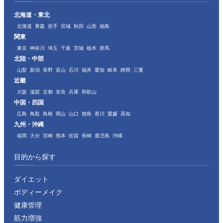
北海道・東北
北海道
青森
岩手
宮城
秋田
山形
福島
関東
東京
神奈川
埼玉
千葉
茨城
栃木
群馬
北陸・中部
山梨
新潟
長野
富山
石川
福井
愛知
岐阜
静岡
三重
近畿
大阪
滋賀
京都
奈良
兵庫
和歌山
中国・四国
広島
鳥取
島根
岡山
山口
徳島
香川
愛媛
高知
九州・沖縄
福岡
大分
宮崎
熊本
佐賀
長崎
鹿児島
沖縄
目的から探す
ダイエット
ボディーメイク
健康管理
筋力増強