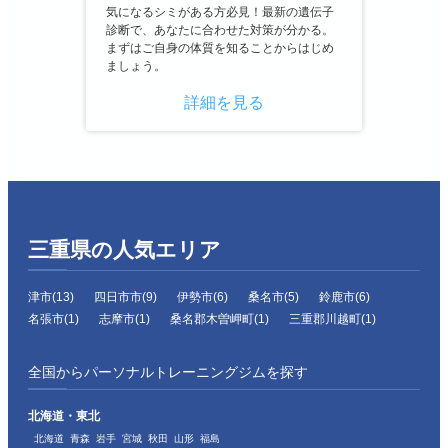
気になるシミがある方必見！最新の遺伝子
診断で、あなたに合わせた対策が分かる。
まずはご自身の体質を知ることからはじめ
ましょう。
詳細を見る
三重県の人気エリア
津市(13)
四日市市(9)
伊勢市(6)
桑名市(5)
鈴鹿市(6)
名張市(1)
志摩市(1)
桑名郡木曽岬町(1)
三重郡川越町(1)
全国からパーソナルトレーニングジムを探す
北海道・東北
北海道
青森
岩手
宮城
秋田
山形
福島