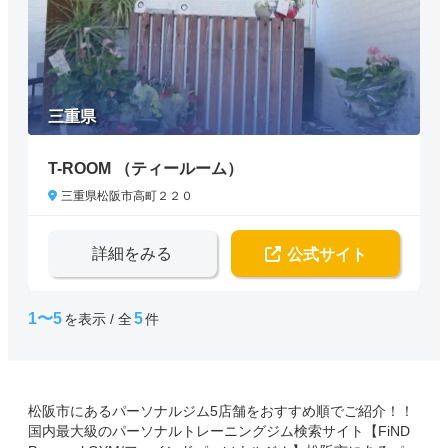
三重県
T-ROOM （ティールーム）
三重県松阪市高町２２０
詳細をみる
公式サイト
1〜5
5
を表示 / 全
件
松阪市にあるパーソナルジム5店舗をおすすめ順でご紹介！！
国内最大級のパーソナルトレーニングジム検索サイト【FiND