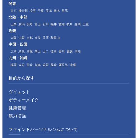
関東
東京
神奈川
埼玉
千葉
茨城
栃木
群馬
北陸・中部
山梨
新潟
長野
富山
石川
福井
愛知
岐阜
静岡
三重
近畿
大阪
滋賀
京都
奈良
兵庫
和歌山
中国・四国
広島
鳥取
島根
岡山
山口
徳島
香川
愛媛
高知
九州・沖縄
福岡
大分
宮崎
熊本
佐賀
長崎
鹿児島
沖縄
目的から探す
ダイエット
ボディーメイク
健康管理
筋力増強
ファインドパーソナルジムについて