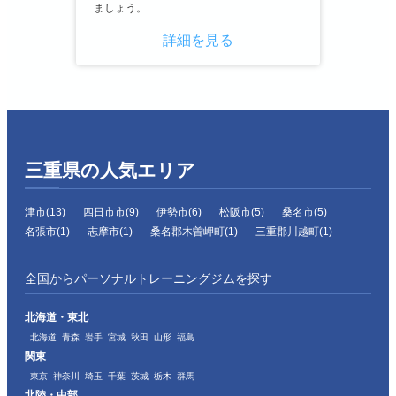
ましょう。
詳細を見る
三重県の人気エリア
津市(13)
四日市市(9)
伊勢市(6)
松阪市(5)
桑名市(5)
名張市(1)
志摩市(1)
桑名郡木曽岬町(1)
三重郡川越町(1)
全国からパーソナルトレーニングジムを探す
北海道・東北
北海道
青森
岩手
宮城
秋田
山形
福島
関東
東京
神奈川
埼玉
千葉
茨城
栃木
群馬
北陸・中部