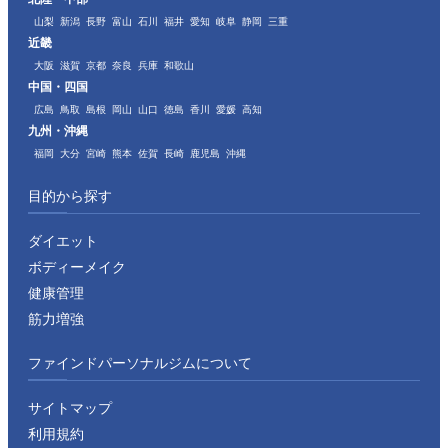
山梨
新潟
長野
富山
石川
福井
愛知
岐阜
静岡
三重
近畿
大阪
滋賀
京都
奈良
兵庫
和歌山
中国・四国
広島
鳥取
島根
岡山
山口
徳島
香川
愛媛
高知
九州・沖縄
福岡
大分
宮崎
熊本
佐賀
長崎
鹿児島
沖縄
目的から探す
ダイエット
ボディーメイク
健康管理
筋力増強
ファインドパーソナルジムについて
サイトマップ
利用規約