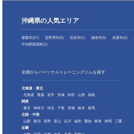
沖縄県の人気エリア
那覇市(37)
宜野湾市(5)
石垣市(1)
浦添市(5)
名護市(2)
中頭郡西原町(1)
全国からパーソナルトレーニングジムを探す
北海道・東北
北海道
青森
岩手
宮城
秋田
山形
福島
関東
東京
神奈川
埼玉
千葉
茨城
栃木
群馬
北陸・中部
山梨
新潟
長野
富山
石川
福井
愛知
岐阜
静岡
三重
近畿