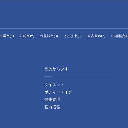
糸満市(1)
沖縄市(5)
豊見城市(3)
うるま市(3)
宮古島市(2)
中頭郡読谷村
目的から探す
ダイエット
ボディーメイク
健康管理
筋力増強