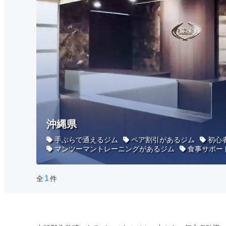
沖縄県
手ぶらで通えるジム
ペア割引があるジム
初心
マンツーマントレーニングがあるジム
食事サポー
1
全
件