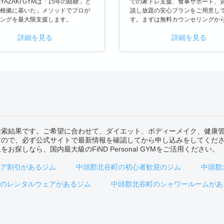
YAZAKI GYMは「15年の経験」と
での家トレ支援、食事サポート、
根拠に基いた」メソッドでプロが
談し放題の安心プランをご用意し
ングを最大限支援します。
す。まずは無料カウンセリングか
詳細を見る
詳細を見る
検索結果です。ご希望に合わせて、ダイエット、ボディーメイク、健康
すので、必ず公式サイトで最新情報を確認してから申し込みをしてくだ
しなら、国内最大級のFiND Personal GYMをご活用ください。
ア割引があるジム
中頭郡北谷町の初心者歓迎のジム
中頭郡
のレンタルウェアがあるジム
中頭郡北谷町のシャワールームがあ