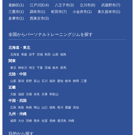
葛飾区(1)
江戸川区(4)
八王子市(3)
立川市(6)
武蔵野市(7)
三鷹市(1)
調布市(1)
町田市(7)
小金井市(1)
東久留米市(1)
多摩市(1)
西東京市(3)
全国からパーソナルトレーニングジムを探す
北海道・東北
北海道
青森
岩手
宮城
秋田
山形
福島
関東
東京
神奈川
埼玉
千葉
茨城
栃木
群馬
北陸・中部
山梨
新潟
長野
富山
石川
福井
愛知
岐阜
静岡
三重
近畿
大阪
滋賀
京都
奈良
兵庫
和歌山
中国・四国
広島
鳥取
島根
岡山
山口
徳島
香川
愛媛
高知
九州・沖縄
福岡
大分
宮崎
熊本
佐賀
長崎
鹿児島
沖縄
目的から探す