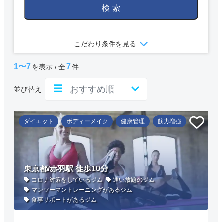
検索
こだわり条件を見る
1〜7
7
を表示 / 全
件
並び替え
ダイエット
ボディーメイク
健康管理
筋力増強
東京都/赤羽駅 徒歩10分
コロナ対策をしているジム
通い放題のジム
マンツーマントレーニングがあるジム
食事サポートがあるジム