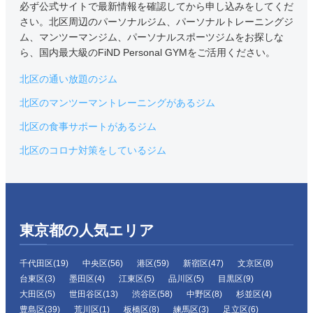
必ず公式サイトで最新情報を確認してから申し込みをしてくだ
さい。北区周辺のパーソナルジム、パーソナルトレーニングジ
ム、マンツーマンジム、パーソナルスポーツジムをお探しな
ら、国内最大級のFiND Personal GYMをご活用ください。
北区の通い放題のジム
北区のマンツーマントレーニングがあるジム
北区の食事サポートがあるジム
北区のコロナ対策をしているジム
東京都の人気エリア
千代田区(19)
中央区(56)
港区(59)
新宿区(47)
文京区(8)
台東区(3)
墨田区(4)
江東区(5)
品川区(5)
目黒区(9)
大田区(5)
世田谷区(13)
渋谷区(58)
中野区(8)
杉並区(4)
豊島区(39)
荒川区(1)
板橋区(8)
練馬区(3)
足立区(6)