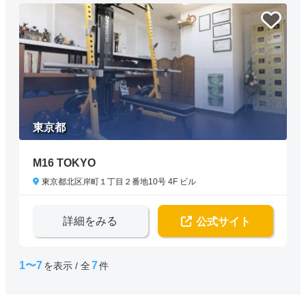
東京都
M16 TOKYO
東京都北区岸町１丁目２番地10号 4F ビル
詳細をみる
公式サイト
1〜7
7
を表示 / 全
件