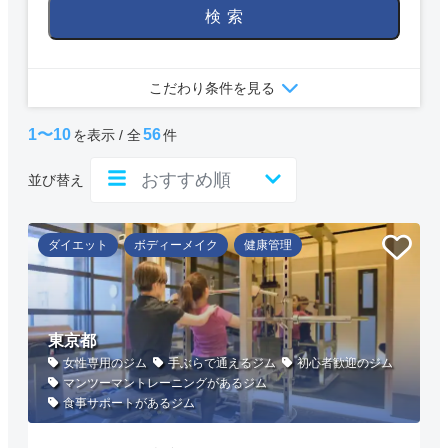
検索
こだわり条件を見る
1〜10
56
を表示 / 全
件
並び替え
ダイエット
ボディーメイク
健康管理
東京都
女性専用のジム
手ぶらで通えるジム
初心者歓迎のジム
マンツーマントレーニングがあるジム
食事サポートがあるジム