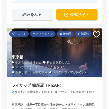
詳細をみる
公式サイト
ダイエット
ボディーメイク
健康管理
筋力増強
東京都
手ぶらで通えるジム
初心者歓迎のジム
マンツーマントレーニングがあるジム
食事サポートがあるジム
レンタルウェアがあるジム
ライザップ 銀座店（RIZAP）
東京都中央区銀座２丁目１１−８ ラウンドクロス銀座2丁目 5F
東銀座駅、銀座一丁目駅から徒歩10分にあるライザップ銀座店。