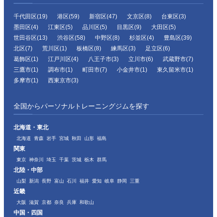
千代田区(19)
港区(59)
新宿区(47)
文京区(8)
台東区(3)
墨田区(4)
江東区(5)
品川区(5)
目黒区(9)
大田区(5)
世田谷区(13)
渋谷区(58)
中野区(8)
杉並区(4)
豊島区(39)
北区(7)
荒川区(1)
板橋区(8)
練馬区(3)
足立区(6)
葛飾区(1)
江戸川区(4)
八王子市(3)
立川市(6)
武蔵野市(7)
三鷹市(1)
調布市(1)
町田市(7)
小金井市(1)
東久留米市(1)
多摩市(1)
西東京市(3)
全国からパーソナルトレーニングジムを探す
北海道・東北
北海道
青森
岩手
宮城
秋田
山形
福島
関東
東京
神奈川
埼玉
千葉
茨城
栃木
群馬
北陸・中部
山梨
新潟
長野
富山
石川
福井
愛知
岐阜
静岡
三重
近畿
大阪
滋賀
京都
奈良
兵庫
和歌山
中国・四国