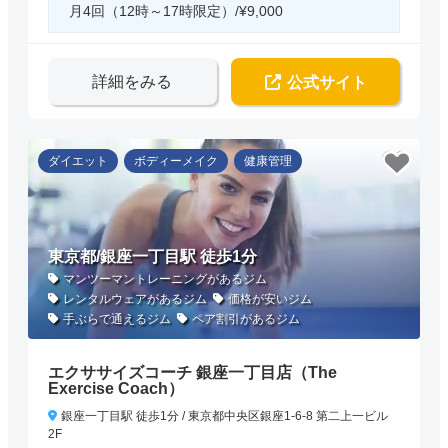
月4回（12時～17時限定）/¥9,000
詳細をみる
公式サイト
ダイエット
ボディーメイク
健康管理
東京都/銀座一丁目駅 徒歩1分
マンツーマントレーニングがあるジム
レンタルウェアがあるジム
価格が安いジム
手ぶらで通えるジム
ペア割引があるジム
エクササイズコーチ 銀座一丁目店（The
Exercise Coach）
銀座一丁目駅 徒歩1分 / 東京都中央区銀座1-6-8 第二上一ビル
2F