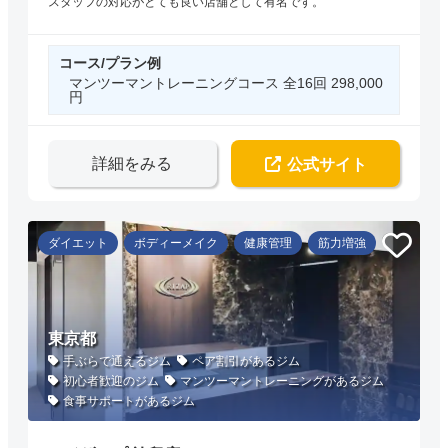
スタッフの対応がとても良い店舗として有名です。
コース/プラン例
マンツーマントレーニングコース 全16回 298,000
円
詳細をみる
公式サイト
ダイエット
ボディーメイク
健康管理
筋力増強
東京都
手ぶらで通えるジム
ペア割引があるジム
初心者歓迎のジム
マンツーマントレーニングがあるジム
食事サポートがあるジム