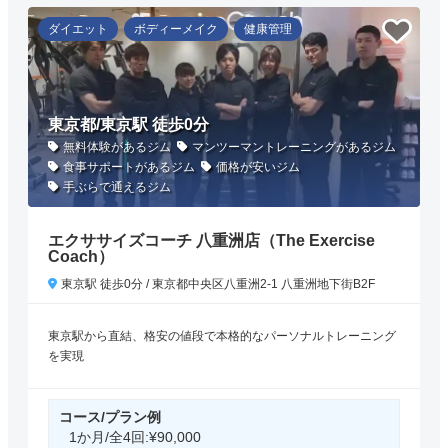
ダイエット
ボディーメイク
健康管理
東京都/東京駅 徒歩0分
無料体験があるジム
マンツーマントレーニングがあるジム
食事サポートがあるジム
価格が安いジム
手ぶらで通えるジム
エクササイズコーチ 八重洲店（The Exercise
Coach）
東京駅 徒歩0分 / 東京都中央区八重洲2-1 八重洲地下街B2F
東京駅から直結、格安の値段で本格的なパーソナルトレーニング
を実現
コース/プラン例
1か月/全4回:¥90,000