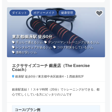
ダイエット
ボディーメイク
健康管理
東京都/銀座駅 徒歩0分
手ぶらで通えるジム
マンツーマントレーニングがあるジム
レンタルウェアがあるジム
コロナ対策をしているジム
価格が安いジム
エクササイズコーチ 銀座店（The Exercise
Coach）
銀座駅 徒歩0分 / 東京都中央区銀座4－1 西銀座B2F
銀座駅直結！！スキマ時間（20分）でトレーニングができる、都
心で忙しくしている方にピッタリのジムです
コース/プラン例