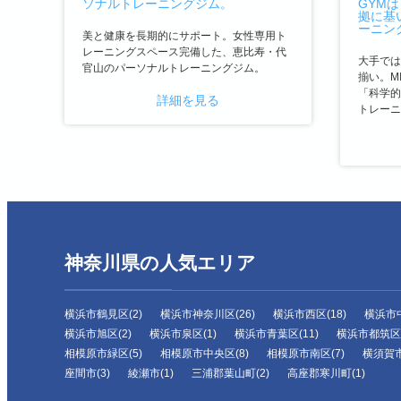
美と健康を長期的にサポート。女性専用ト
レーニングスペース完備した、恵比寿・代
大手では
官山のパーソナルトレーニングジム。
揃い。MI
「科学的
詳細を見る
トレーニ
神奈川県の人気エリア
横浜市鶴見区(2)
横浜市神奈川区(26)
横浜市西区(18)
横浜市中
横浜市旭区(2)
横浜市泉区(1)
横浜市青葉区(11)
横浜市都筑区(
相模原市緑区(5)
相模原市中央区(8)
相模原市南区(7)
横須賀市
座間市(3)
綾瀬市(1)
三浦郡葉山町(2)
高座郡寒川町(1)