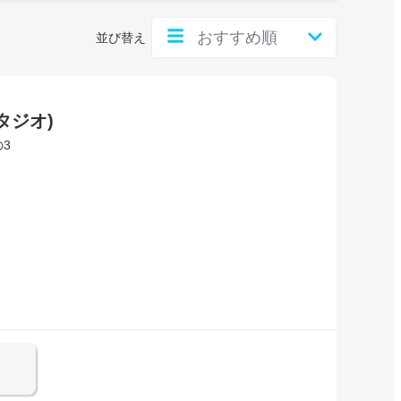
並び替え
タジオ)
の3