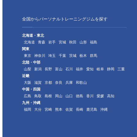
全国からパーソナルトレーニングジムを探す
北海道・東北
北海道
青森
岩手
宮城
秋田
山形
福島
関東
東京
神奈川
埼玉
千葉
茨城
栃木
群馬
北陸・中部
山梨
新潟
長野
富山
石川
福井
愛知
岐阜
静岡
三重
近畿
大阪
滋賀
京都
奈良
兵庫
和歌山
中国・四国
広島
鳥取
島根
岡山
山口
徳島
香川
愛媛
高知
九州・沖縄
福岡
大分
宮崎
熊本
佐賀
長崎
鹿児島
沖縄