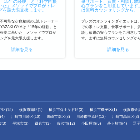
不可能な少数精鋭の1流トレーナー
プレズのオンラインダイエットは
YAZAKI GYMは「15年の経験」と
での家トレ支援、食事サポート、
根拠に基いた」メソッドでプロが
談し放題の安心プランをご用意し
ングを最大限支援します。
す。まずは無料カウンセリングか
詳細を見る
詳細を見る
区(15)
横浜市南区(1)
横浜市保土ケ谷区(3)
横浜市磯子区(1)
横浜市金沢
4)
川崎市川崎区(10)
川崎市幸区(3)
川崎市中原区(12)
川崎市高津区(3)
(3)
平塚市(3)
鎌倉市(3)
藤沢市(12)
小田原市(5)
茅ヶ崎市(4)
逗子