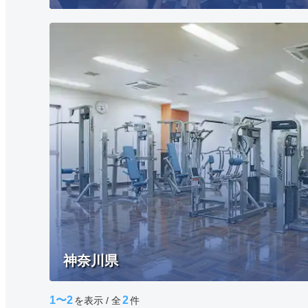
神奈川県
1〜2
2
を表示 / 全
件