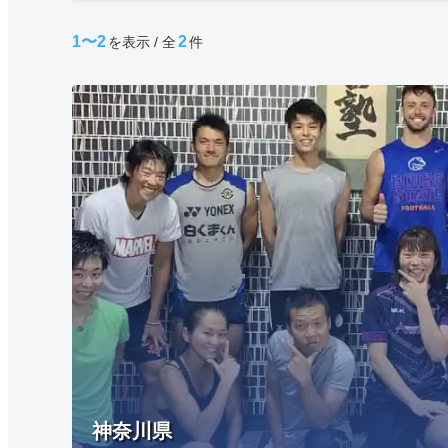
1〜2
2
を表示 / 全
件
神奈川県