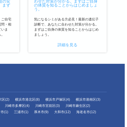
、ご自宅
気になるシミがある方必見！最新の遺伝子
質問・相
診断で、あなたに合わせた対策が分かる。
ていま
まずはご自身の体質を知ることからはじめ
ら。
ましょう。
詳細を見る
区(2)
横浜市港北区(8)
横浜市戸塚区(4)
横浜市港南区(3)
川崎市多摩区(4)
川崎市宮前区(3)
川崎市麻生区(2)
市(1)
三浦市(1)
厚木市(9)
大和市(12)
海老名市(12)