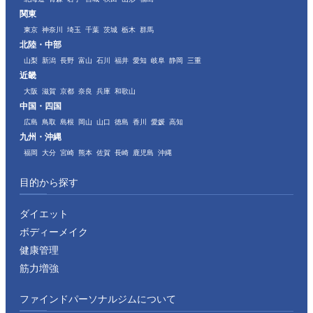
関東
東京
神奈川
埼玉
千葉
茨城
栃木
群馬
北陸・中部
山梨
新潟
長野
富山
石川
福井
愛知
岐阜
静岡
三重
近畿
大阪
滋賀
京都
奈良
兵庫
和歌山
中国・四国
広島
鳥取
島根
岡山
山口
徳島
香川
愛媛
高知
九州・沖縄
福岡
大分
宮崎
熊本
佐賀
長崎
鹿児島
沖縄
目的から探す
ダイエット
ボディーメイク
健康管理
筋力増強
ファインドパーソナルジムについて