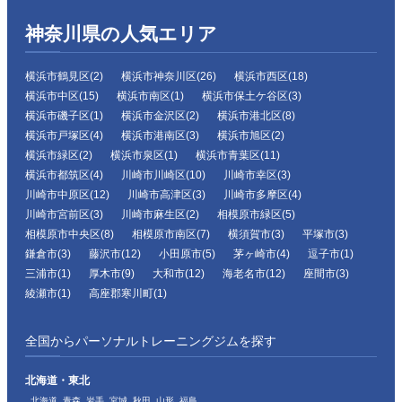
神奈川県の人気エリア
横浜市鶴見区(2)
横浜市神奈川区(26)
横浜市西区(18)
横浜市中区(15)
横浜市南区(1)
横浜市保土ケ谷区(3)
横浜市磯子区(1)
横浜市金沢区(2)
横浜市港北区(8)
横浜市戸塚区(4)
横浜市港南区(3)
横浜市旭区(2)
横浜市緑区(2)
横浜市泉区(1)
横浜市青葉区(11)
横浜市都筑区(4)
川崎市川崎区(10)
川崎市幸区(3)
川崎市中原区(12)
川崎市高津区(3)
川崎市多摩区(4)
川崎市宮前区(3)
川崎市麻生区(2)
相模原市緑区(5)
相模原市中央区(8)
相模原市南区(7)
横須賀市(3)
平塚市(3)
鎌倉市(3)
藤沢市(12)
小田原市(5)
茅ヶ崎市(4)
逗子市(1)
三浦市(1)
厚木市(9)
大和市(12)
海老名市(12)
座間市(3)
綾瀬市(1)
高座郡寒川町(1)
全国からパーソナルトレーニングジムを探す
北海道・東北
北海道
青森
岩手
宮城
秋田
山形
福島