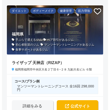
ダイエット
ボディーメイク
健康管理
筋力増強
福岡県
手ぶらで通えるジム
ペア割引があるジム
初心者歓迎のジム
マンツーマントレーニングがあるジム
食事サポートがあるジム
ライザップ 天神店（RIZAP）
福岡県福岡市中央区大名２丁目６−２８ 九勧大名ビル ６階
コース/プラン例
マンツーマントレーニングコース 全16回 298,000
円
詳細をみる
公式サイト