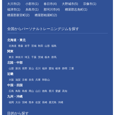
大川市(2)
小郡市(1)
春日市(4)
大野城市(5)
宗像市(1)
福津市(1)
糸島市(1)
那珂川市(4)
糟屋郡志免町(1)
糟屋郡新宮町(2)
糟屋郡粕屋町(2)
全国からパーソナルトレーニングジムを探す
北海道・東北
北海道
青森
岩手
宮城
秋田
山形
福島
関東
東京
神奈川
埼玉
千葉
茨城
栃木
群馬
北陸・中部
山梨
新潟
長野
富山
石川
福井
愛知
岐阜
静岡
三重
近畿
大阪
滋賀
京都
奈良
兵庫
和歌山
中国・四国
広島
鳥取
島根
岡山
山口
徳島
香川
愛媛
高知
九州・沖縄
福岡
大分
宮崎
熊本
佐賀
長崎
鹿児島
沖縄
目的から探す