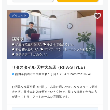
ダイエット
福岡県
子連れで通えるジム
手ぶらで通えるジム
初心者歓迎のジム
マンツーマントレーニングがあるジム
食事サポートがあるジム
リタスタイル 天神大名店（RITA-STYLE）
福岡県福岡市中央区大名１丁目１２−４９ barbizon102 4F
お洒落な福岡西通りに面し、非常に通いやすいリタスタイル天神
大名店。天神大名店は天神という立地で、様々な職業や年代の方
が通っており、アットホームな雰囲気です。