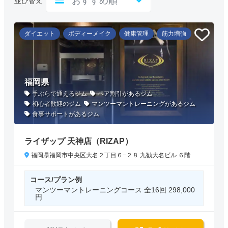
並び替え
ダイエット
ボディーメイク
健康管理
筋力増強
福岡県
手ぶらで通えるジム
ペア割引があるジム
初心者歓迎のジム
マンツーマントレーニングがあるジム
食事サポートがあるジム
ライザップ 天神店（RIZAP）
福岡県福岡市中央区大名２丁目６−２８ 九勧大名ビル ６階
コース/プラン例
マンツーマントレーニングコース 全16回 298,000
円