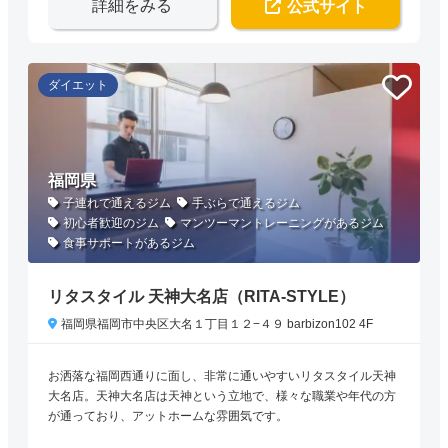
詳細をみる
公式サイト
ダイエット
福岡県
子連れで通えるジム
手ぶらで通えるジム
初心者歓迎のジム
マンツーマントレーニングがあるジム
食事サポートがあるジム
リタスタイル 天神大名店（RITA-STYLE）
福岡県福岡市中央区大名１丁目１２−４９ barbizon102 4F
お洒落な福岡西通りに面し、非常に通いやすいリタスタイル天神
大名店。天神大名店は天神という立地で、様々な職業や年代の方
が通っており、アットホームな雰囲気です。