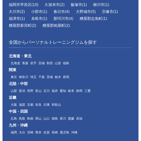
福岡市早良区(10)
久留米市(2)
飯塚市(1)
柳川市(1)
大川市(2)
小郡市(1)
春日市(4)
大野城市(5)
宗像市(1)
福津市(1)
糸島市(1)
那珂川市(4)
糟屋郡志免町(1)
糟屋郡新宮町(2)
糟屋郡粕屋町(2)
全国からパーソナルトレーニングジムを探す
北海道・東北
北海道
青森
岩手
宮城
秋田
山形
福島
関東
東京
神奈川
埼玉
千葉
茨城
栃木
群馬
北陸・中部
山梨
新潟
長野
富山
石川
福井
愛知
岐阜
静岡
三重
近畿
大阪
滋賀
京都
奈良
兵庫
和歌山
中国・四国
広島
鳥取
島根
岡山
山口
徳島
香川
愛媛
高知
九州・沖縄
福岡
大分
宮崎
熊本
佐賀
長崎
鹿児島
沖縄