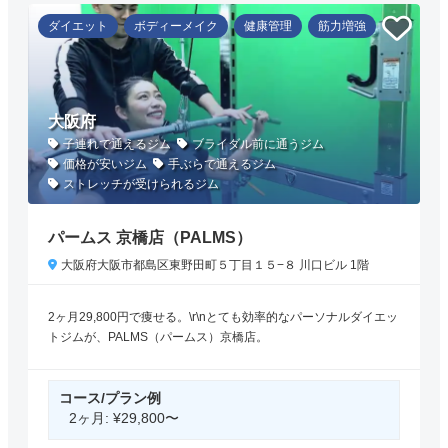
ダイエット
ボディーメイク
健康管理
筋力増強
大阪府
子連れで通えるジム
ブライダル前に通うジム
価格が安いジム
手ぶらで通えるジム
ストレッチが受けられるジム
パームス 京橋店（PALMS）
大阪府大阪市都島区東野田町５丁目１５−８ 川口ビル 1階
2ヶ月29,800円で痩せる。\r\nとても効率的なパーソナルダイエッ
トジムが、PALMS（パームス）京橋店。
コース/プラン例
2ヶ月: ¥29,800〜