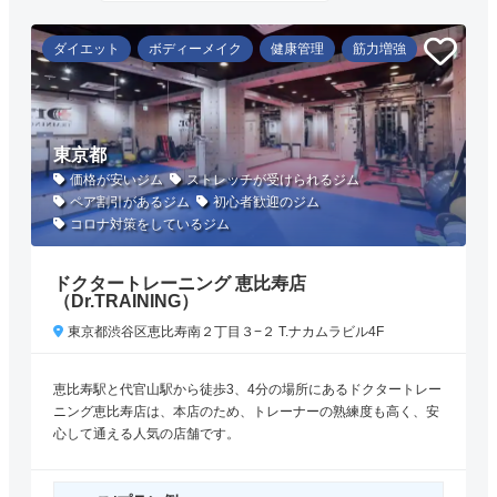
ダイエット
ボディーメイク
健康管理
筋力増強
東京都
価格が安いジム
ストレッチが受けられるジム
ペア割引があるジム
初心者歓迎のジム
コロナ対策をしているジム
ドクタートレーニング 恵比寿店
（Dr.TRAINING）
東京都渋谷区恵比寿南２丁目３−２ T.ナカムラビル4F
恵比寿駅と代官山駅から徒歩3、4分の場所にあるドクタートレー
ニング恵比寿店は、本店のため、トレーナーの熟練度も高く、安
心して通える人気の店舗です。