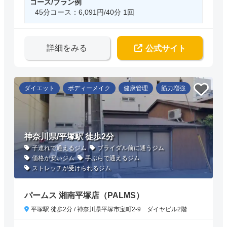
コース/プラン例
45分コース：6,091円/40分 1回
詳細をみる
公式サイト
ダイエット
ボディーメイク
健康管理
筋力増強
神奈川県/平塚駅 徒歩2分
子連れで通えるジム
ブライダル前に通うジム
価格が安いジム
手ぶらで通えるジム
ストレッチが受けられるジム
パームス 湘南平塚店（PALMS）
平塚駅 徒歩2分 / 神奈川県平塚市宝町2-9 ダイヤビル2階