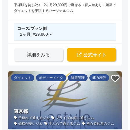
平塚駅を徒歩2分！2ヶ月29,800円で痩せる（個人差あり）短期で
ダイエットを実現するパーソナルジム。
コース/プラン例
2ヶ月: ¥29,800〜
詳細をみる
公式サイト
ダイエット
ボディーメイク
健康管理
筋力増強
東京都
子連れで通えるジム
ブライダル前に通うジム
価格が安いジム
手ぶらで通えるジム
初心者歓迎のジム