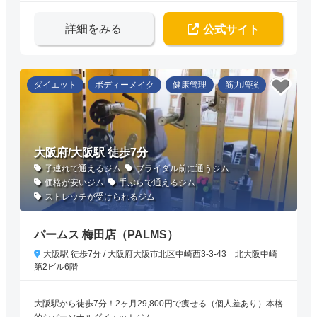
詳細をみる
公式サイト
ダイエット
ボディーメイク
健康管理
筋力増強
大阪府/大阪駅 徒歩7分
子連れで通えるジム
ブライダル前に通うジム
価格が安いジム
手ぶらで通えるジム
ストレッチが受けられるジム
パームス 梅田店（PALMS）
大阪駅 徒歩7分 / 大阪府大阪市北区中崎西3-3-43 北大阪中崎
第2ビル6階
大阪駅から徒歩7分！2ヶ月29,800円で痩せる（個人差あり）本格