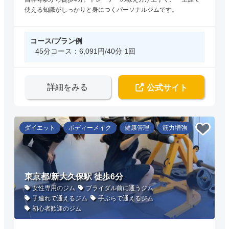
使える知識がしっかりと身につくパーソナルジムです。
コース/プラン例
45分コース：6,091円/40分 1回
詳細をみる
公式サイト
ダイエット
ボディーメイク
健康管理
筋力増強
東京都/新大久保駅 徒歩6分
女性専用のジム
ブライダル前に通うジム
子連れで通えるジム
手ぶらで通えるジム
初心者歓迎のジム