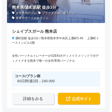
熊本県/通町筋駅 徒歩3分
女性専用のジム
ブライダル前に通うジム
食事サポートがあるジム
シェイプスガール 熊本店
通町筋駅 徒歩3分 / 熊本県熊本市中央区上通町5-46 上通町イ
ーストンビル1階
女性パーソナルトレーナーがOZEKIボディメイクメソッドでボデ
ィメイクする熊本で唯一の女性専用パーソナル
コース/プラン例
60日間/週2回：240.000
詳細をみる
公式サイト