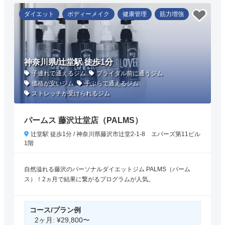
ダイエット
ボディーメイク
健康管理
筋力増強
神奈川県/辻堂駅 徒歩1分
子連れで通えるジム
ブライダル前に通うジム
価格が安いジム
手ぶらで通えるジム
ストレッチが受けられるジム
パームス 藤沢辻堂店（PALMS）
辻堂駅 徒歩1分 / 神奈川県藤沢市辻堂2-1-8 エバーズ第11ビル
1階
自然溢れる藤沢のパーソナルダイエットジム PALMS（パーム
ス）！2ヵ月で結果に繋がるプログラムが人気。
コース/プラン例
2ヶ月: ¥29,800〜