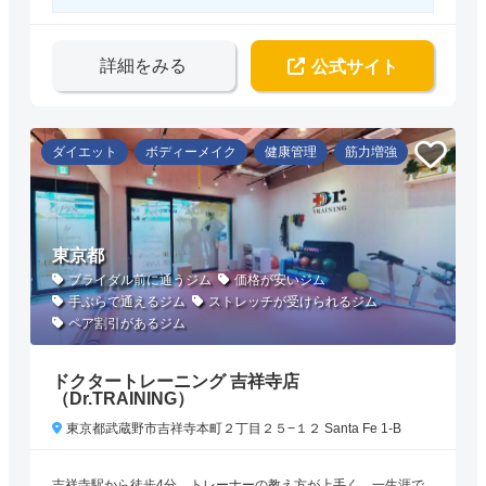
詳細をみる
公式サイト
ダイエット
ボディーメイク
健康管理
筋力増強
東京都
ブライダル前に通うジム
価格が安いジム
手ぶらで通えるジム
ストレッチが受けられるジム
ペア割引があるジム
ドクタートレーニング 吉祥寺店
（Dr.TRAINING）
東京都武蔵野市吉祥寺本町２丁目２５−１２ Santa Fe 1-B
吉祥寺駅から徒歩4分。トレーナーの教え方が上手く、一生涯で