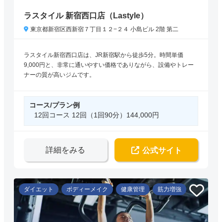
ラスタイル 新宿西口店（Lastyle）
東京都新宿区西新宿７丁目１２−２４ 小島ビル 2階 第二
ラスタイル新宿西口店は、JR新宿駅から徒歩5分。時間単価
9,000円と、非常に通いやすい価格でありながら、設備やトレー
ナーの質が高いジムです。
コース/プラン例
12回コース 12回（1回90分）144,000円
詳細をみる
公式サイト
ダイエット
ボディーメイク
健康管理
筋力増強