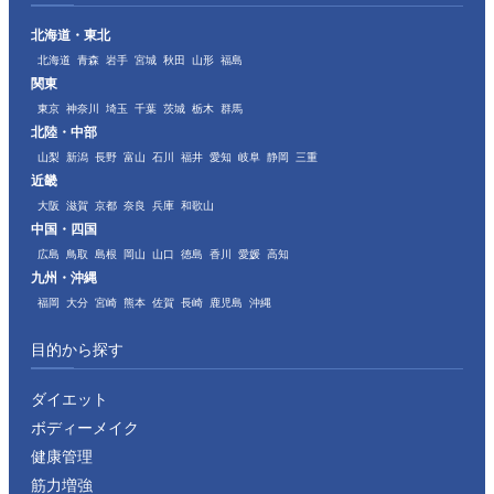
北海道・東北
北海道
青森
岩手
宮城
秋田
山形
福島
関東
東京
神奈川
埼玉
千葉
茨城
栃木
群馬
北陸・中部
山梨
新潟
長野
富山
石川
福井
愛知
岐阜
静岡
三重
近畿
大阪
滋賀
京都
奈良
兵庫
和歌山
中国・四国
広島
鳥取
島根
岡山
山口
徳島
香川
愛媛
高知
九州・沖縄
福岡
大分
宮崎
熊本
佐賀
長崎
鹿児島
沖縄
目的から探す
ダイエット
ボディーメイク
健康管理
筋力増強