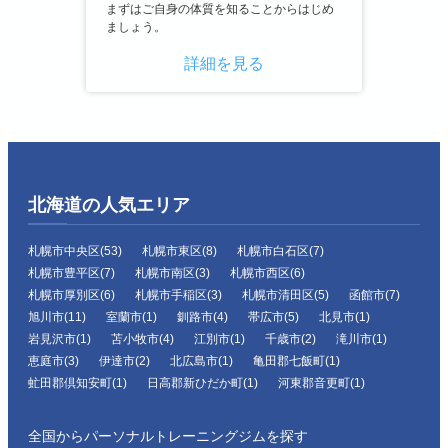
まずはご自身の体質を知ることからはじめ
ましょう。
詳細を見る
北海道の人気エリア
札幌市中央区(53)
札幌市東区(8)
札幌市白石区(7)
札幌市豊平区(7)
札幌市南区(3)
札幌市西区(6)
札幌市厚別区(6)
札幌市手稲区(3)
札幌市清田区(5)
函館市(7)
旭川市(11)
室蘭市(1)
釧路市(4)
帯広市(5)
北見市(1)
岩見沢市(1)
苫小牧市(4)
江別市(1)
千歳市(2)
滝川市(1)
恵庭市(3)
伊達市(2)
北広島市(1)
亀田郡七飯町(1)
虻田郡倶知安町(1)
日高郡新ひだか町(1)
河東郡音更町(1)
全国からパーソナルトレーニングジムを探す