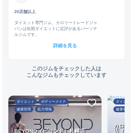
20店舗以上
ダイエット専門ジム、カロリートレードジャ
パンは短期ダイエットに定評があるパーソナ
ルジムです。
詳細を見る
このジムをチェックした人は
こんなジムもチェックしています
ダイエット
ボディーメイク
ダイエッ
健康管理
筋力増強
健康管理
カロリ
BEYOND（ビヨンド）札幌店
店（CAL