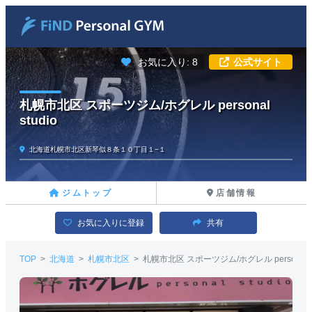
お気に入り: 8
公式サイト
札幌市北区 スポーツジム/ホグレル personal
studio
北海道札幌市北区新琴似８条１０丁目１−１
ジムトップ
店舗情報
お気に入りに登録
共有
TOP
>
北海道
>
札幌市北区
>
札幌市北区 スポーツジム/ホグレル personal st