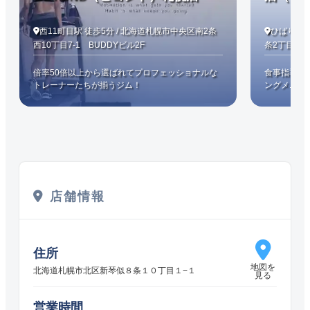
西11町目駅 徒歩5分 / 北海道札幌市中央区南2条
ひばりヶ丘
西10丁目7-1 BUDDYビル2F
条2丁目13
倍率50倍以上から選ばれてプロフェッショナルな
食事指導に
トレーナーたちが揃うジム！
ングメニュ
店舗情報
住所
地図を
北海道札幌市北区新琴似８条１０丁目１−１
見る
営業時間