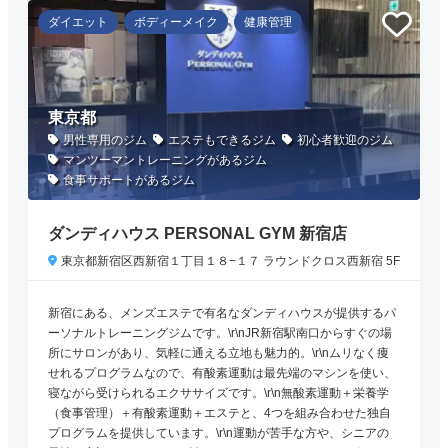
ダイエット
ボディーメイク
健康管理
東京都
男性専用のジム
エステもできるジム
初心者歓迎のジム
マンツーマントレーニングがあるジム
食事サポートがあるジム
ダンディハウス PERSONAL GYM 新宿店
東京都新宿区西新宿１丁目１８−１７ ラウンドクロス西新宿 5F
新宿にある、メンズエステで有名なダンディハウスが提供するパ
ーソナルトレーニングジムです。\r\nJR新宿駅南口からすぐの場
所にサロンがあり、気軽に通える立地も魅力的。\r\nムリなく痩
せれるプログラムなので、有酸素運動は最先端のマシンを使い、
寝ながら受けられるエクササイズです。\r\n無酸素運動＋栄養学
（食事管理）＋有酸素運動＋エステと、4つを組み合わせた独自
プログラムを提供しています。\r\n運動が苦手な方や、シニアの