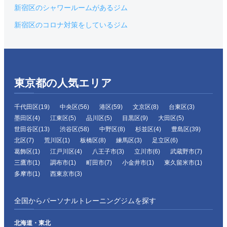
新宿区のシャワールームがあるジム
新宿区のコロナ対策をしているジム
東京都の人気エリア
千代田区(19)
中央区(56)
港区(59)
文京区(8)
台東区(3)
墨田区(4)
江東区(5)
品川区(5)
目黒区(9)
大田区(5)
世田谷区(13)
渋谷区(58)
中野区(8)
杉並区(4)
豊島区(39)
北区(7)
荒川区(1)
板橋区(8)
練馬区(3)
足立区(6)
葛飾区(1)
江戸川区(4)
八王子市(3)
立川市(6)
武蔵野市(7)
三鷹市(1)
調布市(1)
町田市(7)
小金井市(1)
東久留米市(1)
多摩市(1)
西東京市(3)
全国からパーソナルトレーニングジムを探す
北海道・東北