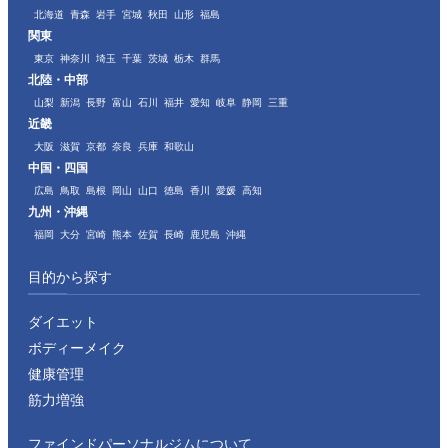
北海道
青森
岩手
宮城
秋田
山形
福島
関東
東京
神奈川
埼玉
千葉
茨城
栃木
群馬
北陸・中部
山梨
新潟
長野
富山
石川
福井
愛知
岐阜
静岡
三重
近畿
大阪
滋賀
京都
奈良
兵庫
和歌山
中国・四国
広島
鳥取
島根
岡山
山口
徳島
香川
愛媛
高知
九州・沖縄
福岡
大分
宮崎
熊本
佐賀
長崎
鹿児島
沖縄
目的から探す
ダイエット
ボディーメイク
健康管理
筋力増強
ファインドパーソナルジムについて