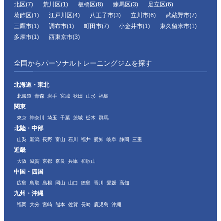
北区(7)
荒川区(1)
板橋区(8)
練馬区(3)
足立区(6)
葛飾区(1)
江戸川区(4)
八王子市(3)
立川市(6)
武蔵野市(7)
三鷹市(1)
調布市(1)
町田市(7)
小金井市(1)
東久留米市(1)
多摩市(1)
西東京市(3)
全国からパーソナルトレーニングジムを探す
北海道・東北
北海道
青森
岩手
宮城
秋田
山形
福島
関東
東京
神奈川
埼玉
千葉
茨城
栃木
群馬
北陸・中部
山梨
新潟
長野
富山
石川
福井
愛知
岐阜
静岡
三重
近畿
大阪
滋賀
京都
奈良
兵庫
和歌山
中国・四国
広島
鳥取
島根
岡山
山口
徳島
香川
愛媛
高知
九州・沖縄
福岡
大分
宮崎
熊本
佐賀
長崎
鹿児島
沖縄