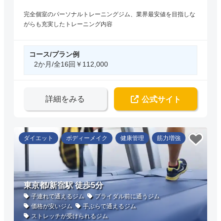
完全個室のパーソナルトレーニングジム、業界最安値を目指しな
がらも充実したトレーニング内容
コース/プラン例
2か月/全16回￥112,000
詳細をみる
公式サイト
ダイエット
ボディーメイク
健康管理
筋力増強
東京都/新宿駅 徒歩5分
子連れで通えるジム
ブライダル前に通うジム
価格が安いジム
手ぶらで通えるジム
ストレッチが受けられるジム