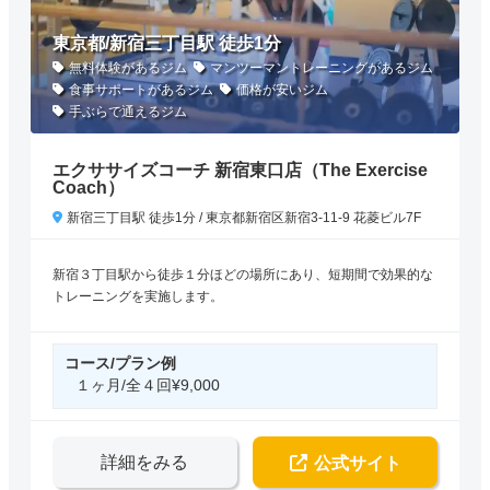
東京都/新宿三丁目駅 徒歩1分
無料体験があるジム
マンツーマントレーニングがあるジム
食事サポートがあるジム
価格が安いジム
手ぶらで通えるジム
エクササイズコーチ 新宿東口店（The Exercise
Coach）
新宿三丁目駅 徒歩1分 / 東京都新宿区新宿3-11-9 花菱ビル7F
新宿３丁目駅から徒歩１分ほどの場所にあり、短期間で効果的な
トレーニングを実施します。
コース/プラン例
１ヶ月/全４回¥9,000
詳細をみる
公式サイト