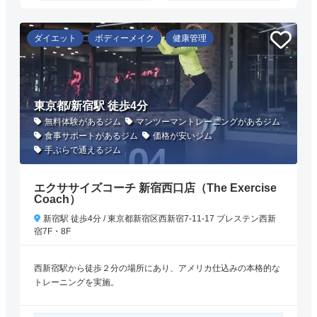
ダイエット
ボディーメイク
健康管理
東京都/新宿駅 徒歩4分
無料体験があるジム
マンツーマントレーニングがあるジム
食事サポートがあるジム
価格が安いジム
手ぶらで通えるジム
エクササイズコーチ 新宿西口店（The Exercise
Coach）
新宿駅 徒歩4分 / 東京都新宿区西新宿7-11-17 ブレステン西新
宿7F・8F
西新宿駅から徒歩２分の場所にあり、アメリカ仕込みの本格的な
トレーニングを実施。