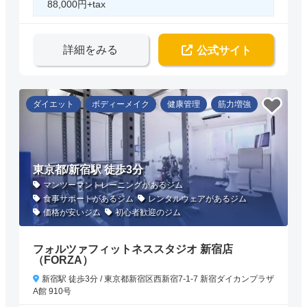
88,000円+tax
詳細をみる
公式サイト
ダイエット
ボディーメイク
健康管理
筋力増強
東京都/新宿駅 徒歩3分
マンツーマントレーニングがあるジム
食事サポートがあるジム
レンタルウェアがあるジム
価格が安いジム
初心者歓迎のジム
フォルツァフィットネススタジオ 新宿店
（FORZA）
新宿駅 徒歩3分 / 東京都新宿区西新宿7-1-7 新宿ダイカンプラザ
A館 910号