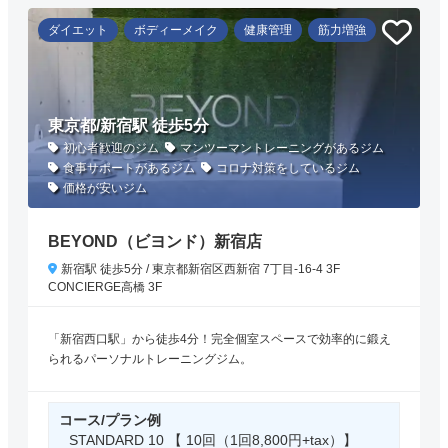
ダイエット
ボディーメイク
健康管理
筋力増強
東京都/新宿駅 徒歩5分
初心者歓迎のジム
マンツーマントレーニングがあるジム
食事サポートがあるジム
コロナ対策をしているジム
価格が安いジム
BEYOND（ビヨンド）新宿店
新宿駅 徒歩5分 / 東京都新宿区西新宿 7丁目-16-4 3F
CONCIERGE高橋 3F
「新宿西口駅」から徒歩4分！完全個室スペースで効率的に鍛え
られるパーソナルトレーニングジム。
コース/プラン例
STANDARD 10 【 10回（1回8,800円+tax）】