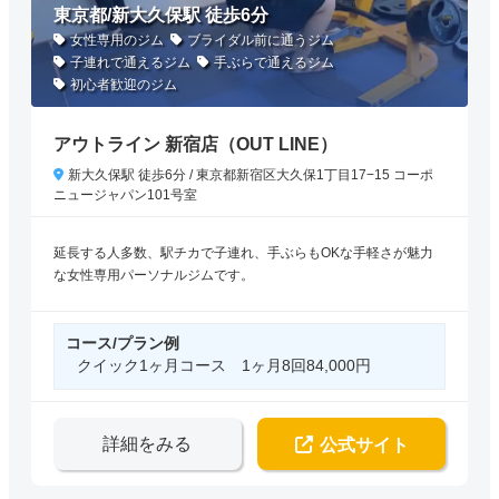
東京都/新大久保駅 徒歩6分
女性専用のジム
ブライダル前に通うジム
子連れで通えるジム
手ぶらで通えるジム
初心者歓迎のジム
アウトライン 新宿店（OUT LINE）
新大久保駅 徒歩6分 / 東京都新宿区大久保1丁目17−15 コーポ
ニュージャパン101号室
延長する人多数、駅チカで子連れ、手ぶらもOKな手軽さが魅力
な女性専用パーソナルジムです。
コース/プラン例
クイック1ヶ月コース 1ヶ月8回84,000円
詳細をみる
公式サイト