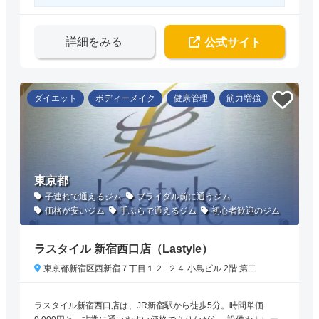
詳細をみる
公式サイト
ダイエット
ボディーメイク
健康管理
筋力増強
東京都
子連れで通えるジム
ブライダル前に通うジム
価格が安いジム
手ぶらで通えるジム
初心者歓迎のジム
ラスタイル 新宿西口店（Lastyle）
東京都新宿区西新宿７丁目１２−２４ 小島ビル 2階 第二
ラスタイル新宿西口店は、JR新宿駅から徒歩5分。時間単価