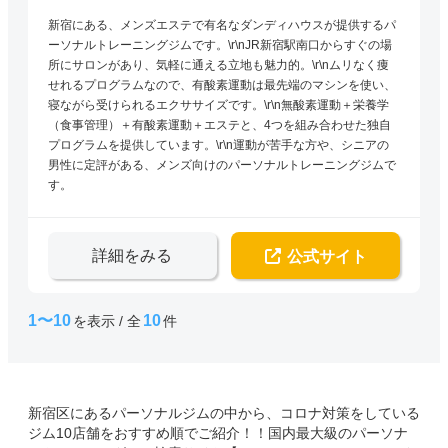
新宿にある、メンズエステで有名なダンディハウスが提供するパ
ーソナルトレーニングジムです。\r\nJR新宿駅南口からすぐの場
所にサロンがあり、気軽に通える立地も魅力的。\r\nムリなく痩
せれるプログラムなので、有酸素運動は最先端のマシンを使い、
寝ながら受けられるエクササイズです。\r\n無酸素運動＋栄養学
（食事管理）＋有酸素運動＋エステと、4つを組み合わせた独自
プログラムを提供しています。\r\n運動が苦手な方や、シニアの
男性に定評がある、メンズ向けのパーソナルトレーニングジムで
す。
詳細をみる
公式サイト
1〜10
10
を表示 / 全
件
新宿区にあるパーソナルジムの中から、コロナ対策をしている
ジム10店舗をおすすめ順でご紹介！！国内最大級のパーソナ