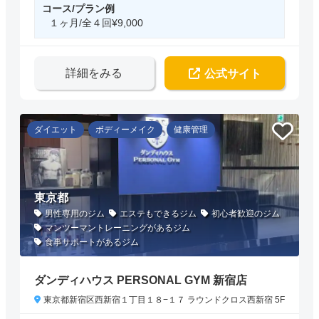
コース/プラン例
１ヶ月/全４回¥9,000
詳細をみる
公式サイト
ダイエット
ボディーメイク
健康管理
東京都
男性専用のジム
エステもできるジム
初心者歓迎のジム
マンツーマントレーニングがあるジム
食事サポートがあるジム
ダンディハウス PERSONAL GYM 新宿店
東京都新宿区西新宿１丁目１８−１７ ラウンドクロス西新宿 5F